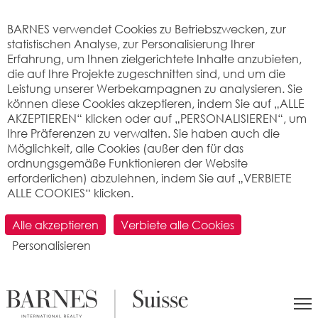
Cookie-Einstellungen
BARNES verwendet Cookies zu Betriebszwecken, zur
statistischen Analyse, zur Personalisierung Ihrer
Erfahrung, um Ihnen zielgerichtete Inhalte anzubieten,
die auf Ihre Projekte zugeschnitten sind, und um die
Leistung unserer Werbekampagnen zu analysieren. Sie
können diese Cookies akzeptieren, indem Sie auf „ALLE
AKZEPTIEREN“ klicken oder auf „PERSONALISIEREN“, um
Ihre Präferenzen zu verwalten. Sie haben auch die
Möglichkeit, alle Cookies (außer den für das
E
ine Auswahl unserer letzten
ordnungsgemäße Funktionieren der Website
erforderlichen) abzulehnen, indem Sie auf „VERBIETE
Verkäufe
ALLE COOKIES“ klicken.
Alle akzeptieren
Verbiete alle Cookies
Anzahl der gefundenen Immobilien : 275
Personalisieren
VERKAUFT