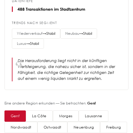
DATENTIEFE
488 Transaktionen im Stadtzentrum
TRENDS NACH SEGMENT
Wiederverkauf
→
Stabil
Neubau
→
Stabil
Luxus
→
Stabil
Die Herausforderung liegt nicht in der künftigen
Wertsteigerung, die nahezu sicher ist, sondern in der
Fähigkeit, die richtige Gelegenheit zur richtigen Zeit
auf einem wenig liquiden Markt zu ergreifen.
Eine andere Region erkunden — Sie betrachten:
Genf
Genf
La Côte
Morges
Lausanne
Nordwaadt
Ostwaadt
Neuenburg
Freiburg