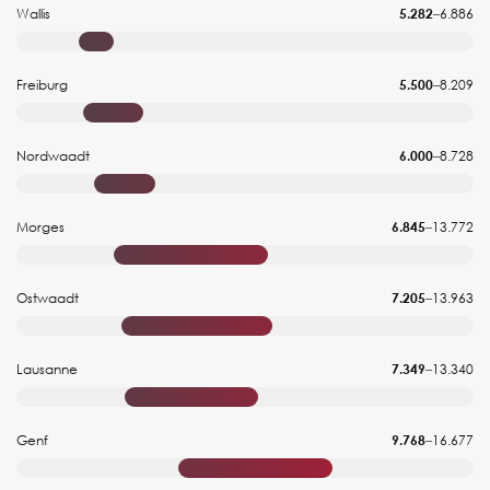
Wallis
5.282
–
6.886
Freiburg
5.500
–
8.209
Nordwaadt
6.000
–
8.728
Morges
6.845
–
13.772
Ostwaadt
7.205
–
13.963
Lausanne
7.349
–
13.340
Genf
9.768
–
16.677