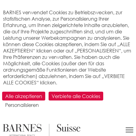
Cookie-Einstellungen
BARNES verwendet Cookies zu Betriebszwecken, zur
statistischen Analyse, zur Personalisierung Ihrer
Erfahrung, um Ihnen zielgerichtete Inhalte anzubieten,
die auf Ihre Projekte zugeschnitten sind, und um die
Leistung unserer Werbekampagnen zu analysieren. Sie
können diese Cookies akzeptieren, indem Sie auf „ALLE
AKZEPTIEREN“ klicken oder auf „PERSONALISIEREN“, um
Ihre Präferenzen zu verwalten. Sie haben auch die
Möglichkeit, alle Cookies (außer den für das
Rechtliche Hinweise und
ordnungsgemäße Funktionieren der Website
erforderlichen) abzulehnen, indem Sie auf „VERBIETE
Datenschutzbestimmunge
ALLE COOKIES“ klicken.
Alle akzeptieren
Verbiete alle Cookies
Willkommen auf der Website von BARNES Suisse, Vertreter des
Unternehmens BARNES SUISSE SA.
Personalisieren
Allgemeines