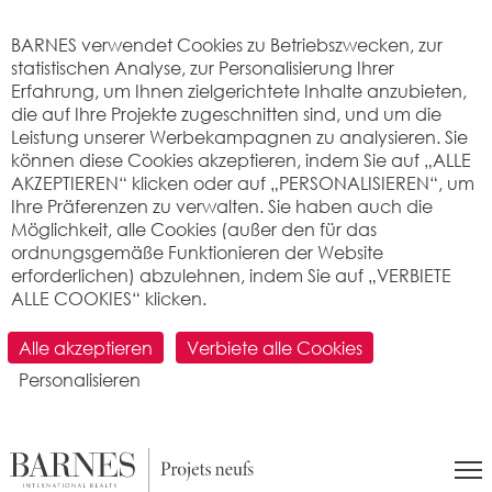
Cookie-Einstellungen
BARNES verwendet Cookies zu Betriebszwecken, zur
statistischen Analyse, zur Personalisierung Ihrer
Erfahrung, um Ihnen zielgerichtete Inhalte anzubieten,
die auf Ihre Projekte zugeschnitten sind, und um die
Leistung unserer Werbekampagnen zu analysieren. Sie
können diese Cookies akzeptieren, indem Sie auf „ALLE
AKZEPTIEREN“ klicken oder auf „PERSONALISIEREN“, um
Ihre Präferenzen zu verwalten. Sie haben auch die
Möglichkeit, alle Cookies (außer den für das
ABTEILUNG FÜR NEUE PROJEKTE
:
Entwicklung des
ordnungsgemäße Funktionieren der Website
Grundeigentums
-
Marketing
-
Leitung
-
Marketing & Digitales
-
erforderlichen) abzulehnen, indem Sie auf „VERBIETE
Direct Live
-
B-Live
-
Unsere Erfolge
ALLE COOKIES“ klicken.
BARNES DIRECT LIVE
Alle akzeptieren
Verbiete alle Cookies
BARNES Direct LIVE: Das neue digitale Tool zur
Personalisieren
Vermarktung oder dem Neustart Ihres neuen
Projekts !