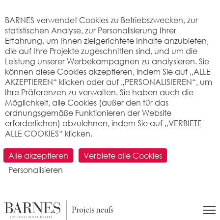
Cookie-Einstellungen
BARNES verwendet Cookies zu Betriebszwecken, zur
statistischen Analyse, zur Personalisierung Ihrer
Erfahrung, um Ihnen zielgerichtete Inhalte anzubieten,
die auf Ihre Projekte zugeschnitten sind, und um die
Leistung unserer Werbekampagnen zu analysieren. Sie
können diese Cookies akzeptieren, indem Sie auf „ALLE
AKZEPTIEREN“ klicken oder auf „PERSONALISIEREN“, um
Ihre Präferenzen zu verwalten. Sie haben auch die
Möglichkeit, alle Cookies (außer den für das
ABTEILUNG FÜR NEUE PROJEKTE
:
Entwicklung des
ordnungsgemäße Funktionieren der Website
Grundeigentums
-
Marketing
-
Leitung
-
Marketing & Digitales
-
erforderlichen) abzulehnen, indem Sie auf „VERBIETE
Direct Live
-
B-Live
-
Unsere Erfolge
ALLE COOKIES“ klicken.
B-LIVE
Alle akzeptieren
Verbiete alle Cookies
Die erste Komplettlösung, mit der die
Personalisieren
Vermarktung Ihres neuen Immobilienprojekts
zum Erfolg wird.