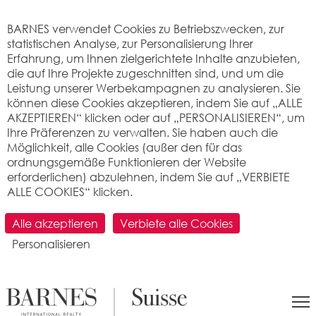
Cookie-Einstellungen
BARNES verwendet Cookies zu Betriebszwecken, zur
statistischen Analyse, zur Personalisierung Ihrer
Erfahrung, um Ihnen zielgerichtete Inhalte anzubieten,
die auf Ihre Projekte zugeschnitten sind, und um die
Leistung unserer Werbekampagnen zu analysieren. Sie
können diese Cookies akzeptieren, indem Sie auf „ALLE
AKZEPTIEREN“ klicken oder auf „PERSONALISIEREN“, um
Ihre Präferenzen zu verwalten. Sie haben auch die
Möglichkeit, alle Cookies (außer den für das
ordnungsgemäße Funktionieren der Website
erforderlichen) abzulehnen, indem Sie auf „VERBIETE
ALLE COOKIES“ klicken.
SUCHEN
Alle akzeptieren
Verbiete alle Cookies
Personalisieren
>
Immobilienpreis pro m2
>
Valais
> 3922
Kalpetran
Was ist der Preis pro Quadratmeter für
eine Wohnung oder ein Haus in