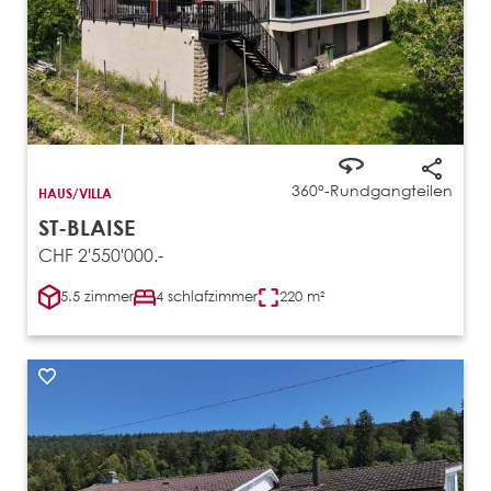
360°-Rundgang
teilen
HAUS/VILLA
ST-BLAISE
CHF 2'550'000.-
5.5 zimmer
4 schlafzimmer
220 m²