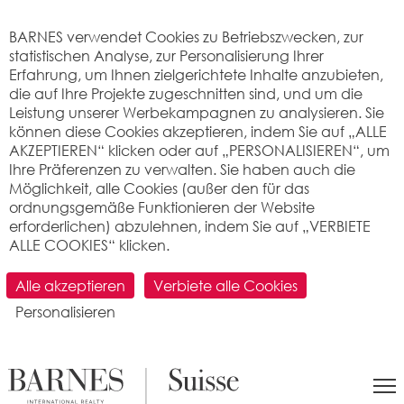
Cookie-Einstellungen
BARNES verwendet Cookies zu Betriebszwecken, zur
statistischen Analyse, zur Personalisierung Ihrer
Erfahrung, um Ihnen zielgerichtete Inhalte anzubieten,
die auf Ihre Projekte zugeschnitten sind, und um die
Leistung unserer Werbekampagnen zu analysieren. Sie
können diese Cookies akzeptieren, indem Sie auf „ALLE
AKZEPTIEREN“ klicken oder auf „PERSONALISIEREN“, um
Ihre Präferenzen zu verwalten. Sie haben auch die
Möglichkeit, alle Cookies (außer den für das
ordnungsgemäße Funktionieren der Website
erforderlichen) abzulehnen, indem Sie auf „VERBIETE
ALLE COOKIES“ klicken.
SUCHEN
Alle akzeptieren
Verbiete alle Cookies
Personalisieren
>
Immobilienpreis pro m2
>
Neuchâtel
> 2525 Le
Landeron
Was ist der Preis pro Quadratmeter für
eine Wohnung oder ein Haus in Le