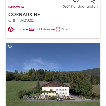
360°-Rundgang
teilen
HAUS/VILLA
CORNAUX NE
CHF 1'340'000.-
6.5 zimmer
4 schlafzimmer
135 m²