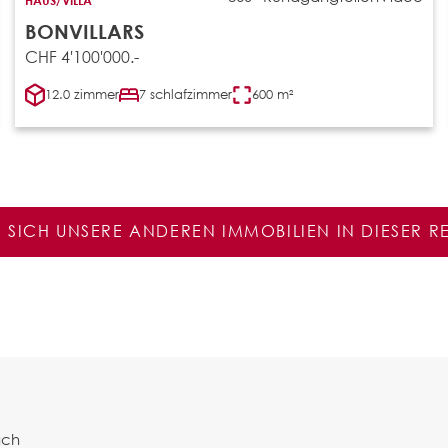
BONVILLARS
CHF 4'100'000.-
12.0 zimmer
7 schlafzimmer
600 m²
E SICH UNSERE ANDEREN IMMOBILIEN IN DIESER 
ach