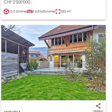
CHF 2'500'000.-
10.0 zimmer
8 schlafzimmer
350 m²
teilen
HAUS/VILLA