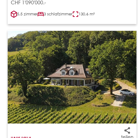
CHF 1'090'000.-
5.5 zimmer
3 schlafzimmer
130.6 m²
teilen
HAUS/VILLA