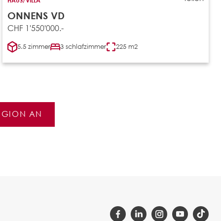
ONNENS VD
CHF 1'550'000.-
5.5 zimmer
3 schlafzimmer
225 m2
REGION AN