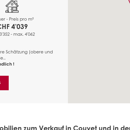
er - Preis pro m²
CHF 4'039
3'352 - max. 4'062
ähre Schätzung (obere und
e..
dlich !
G
bilien zum Verkauf in Couvet und in 