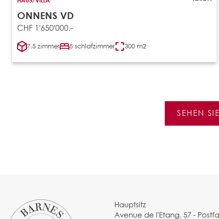
ONNENS VD
CHF 1'650'000.-
7.5 zimmer
5 schlafzimmer
300 m2
SEHEN SI
Hauptsitz
Avenue de l'Etang, 57 - Postf