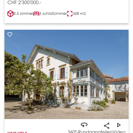
CHF 2'300'000.-
8.5 zimmer
5 schlafzimmer
458 m2
360°-Rundgang
teilen
Video
HAUS/VILLA