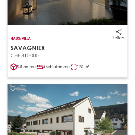
teilen
HAUS/VILLA
SAVAGNIER
CHF 810'000.-
5.5 zimmer
4 schlafzimmer
120 m²