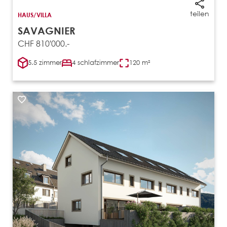
teilen
HAUS/VILLA
SAVAGNIER
CHF 810'000.-
5.5 zimmer
4 schlafzimmer
120 m²