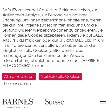
Cookie-Einstellungen
BARNES verwendet Cookies zu Betriebszwecken, zur
statistischen Analyse, zur Personalisierung Ihrer
Erfahrung, um Ihnen zielgerichtete Inhalte anzubieten,
die auf Ihre Projekte zugeschnitten sind, und um die
Leistung unserer Werbekampagnen zu analysieren. Sie
können diese Cookies akzeptieren, indem Sie auf „ALLE
AKZEPTIEREN“ klicken oder auf „PERSONALISIEREN“, um
Ihre Präferenzen zu verwalten. Sie haben auch die
Möglichkeit, alle Cookies (außer den für das
ordnungsgemäße Funktionieren der Website
erforderlichen) abzulehnen, indem Sie auf „VERBIETE
ALLE COOKIES“ klicken.
SUCHEN
Alle akzeptieren
Verbiete alle Cookies
Personalisieren
>
Immobilienpreis pro m2
>
Neuchâtel
> 2054 Les
Vieux-Prés
Was ist der Preis pro Quadratmeter für
eine Wohnung oder ein Haus in Les