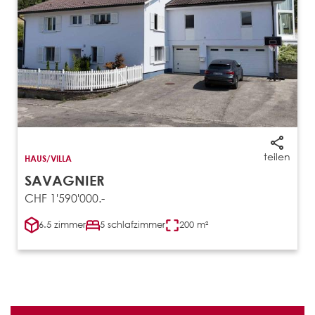
teilen
HAUS/VILLA
SAVAGNIER
CHF 1'590'000.-
6.5 zimmer
5 schlafzimmer
200 m²