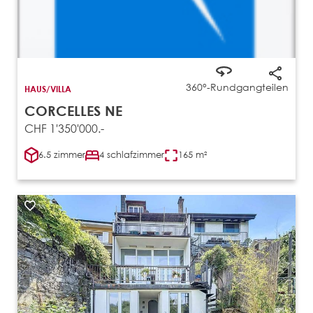
360°-Rundgang
teilen
HAUS/VILLA
CORCELLES NE
CHF 1'350'000.-
6.5 zimmer
4 schlafzimmer
165 m²