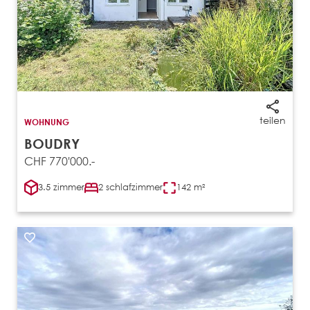
teilen
WOHNUNG
BOUDRY
CHF 770'000.-
3.5 zimmer
2 schlafzimmer
142 m²