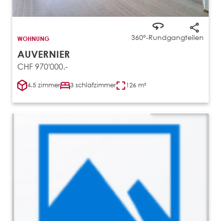
360°-Rundgang
teilen
WOHNUNG
AUVERNIER
CHF 970'000.-
4.5 zimmer
3 schlafzimmer
126 m²