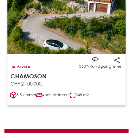
360°-Rundgang
teilen
HAUS/VILLA
CHAMOSON
CHF 2'100'000.-
5.5 zimmer
4 schlafzimmer
248 m2