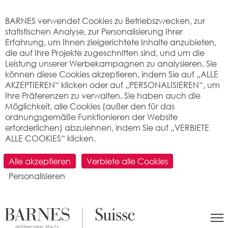
Cookie-Einstellungen
BARNES verwendet Cookies zu Betriebszwecken, zur
statistischen Analyse, zur Personalisierung Ihrer
Erfahrung, um Ihnen zielgerichtete Inhalte anzubieten,
die auf Ihre Projekte zugeschnitten sind, und um die
Leistung unserer Werbekampagnen zu analysieren. Sie
können diese Cookies akzeptieren, indem Sie auf „ALLE
AKZEPTIEREN“ klicken oder auf „PERSONALISIEREN“, um
Ihre Präferenzen zu verwalten. Sie haben auch die
Möglichkeit, alle Cookies (außer den für das
ordnungsgemäße Funktionieren der Website
erforderlichen) abzulehnen, indem Sie auf „VERBIETE
ALLE COOKIES“ klicken.
SUCHEN
Alle akzeptieren
Verbiete alle Cookies
Personalisieren
>
Immobilienpreis pro m2
>
Valais
> 1996 Fey
(Nendaz)
Was ist der Preis pro Quadratmeter für
eine Wohnung oder ein Haus in Fey