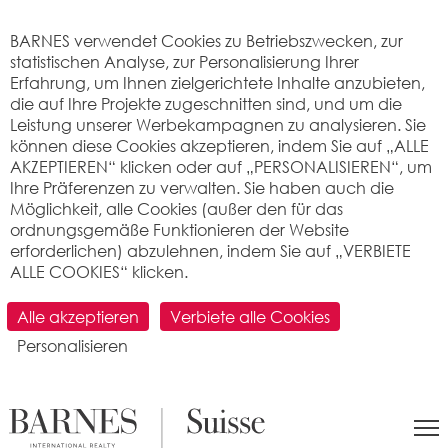
Cookie-Einstellungen
BARNES verwendet Cookies zu Betriebszwecken, zur
statistischen Analyse, zur Personalisierung Ihrer
Erfahrung, um Ihnen zielgerichtete Inhalte anzubieten,
die auf Ihre Projekte zugeschnitten sind, und um die
Leistung unserer Werbekampagnen zu analysieren. Sie
können diese Cookies akzeptieren, indem Sie auf „ALLE
AKZEPTIEREN“ klicken oder auf „PERSONALISIEREN“, um
Ihre Präferenzen zu verwalten. Sie haben auch die
Möglichkeit, alle Cookies (außer den für das
ordnungsgemäße Funktionieren der Website
erforderlichen) abzulehnen, indem Sie auf „VERBIETE
ALLE COOKIES“ klicken.
SUCHEN
Alle akzeptieren
Verbiete alle Cookies
Personalisieren
>
Immobilienpreis pro m2
>
Vaud
> 1787 Mur
(Vully) VD
Was ist der Preis pro Quadratmeter für
eine Wohnung oder ein Haus in Mur