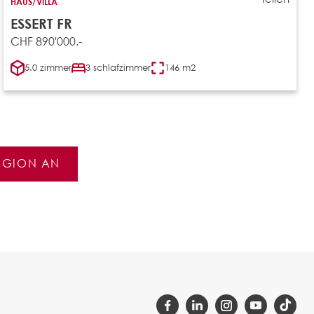
HAUS/VILLA
ESSERT FR
CHF 890'000.-
5.0 zimmer
3 schlafzimmer
146 m2
REGION AN