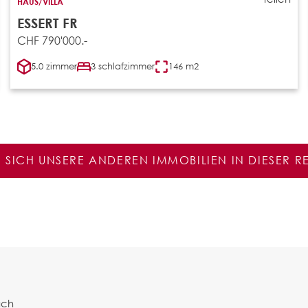
HAUS/VILLA
ESSERT FR
CHF 790'000.-
5.0 zimmer
3 schlafzimmer
146 m2
E SICH UNSERE ANDEREN IMMOBILIEN IN DIESER 
ach