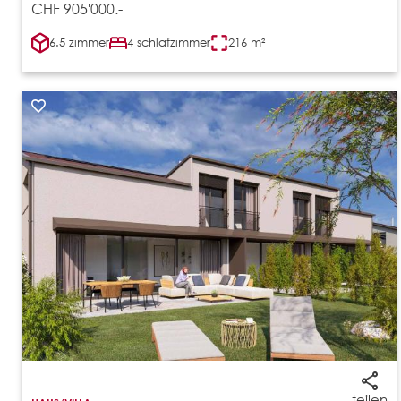
CHF 905'000.-
6.5 zimmer
4 schlafzimmer
216 m²
teilen