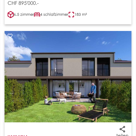
CHF 895'000.-
6.5 zimmer
4 schlafzimmer
183 m²
teilen