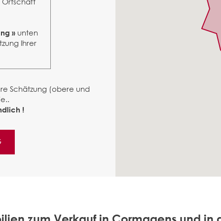
r Ortschaft
unten
ung »
tzung Ihrer
ähre Schätzung (obere und
e..
dlich !
G
ilien zum Verkauf in Cormagens und in