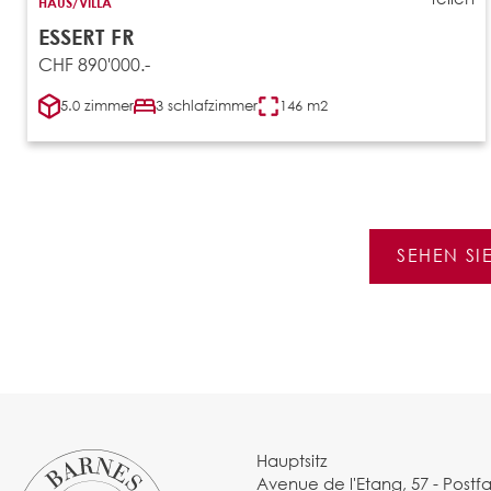
HAUS/VILLA
ESSERT FR
CHF 890'000.-
5.0 zimmer
3 schlafzimmer
146 m2
SEHEN SI
Hauptsitz
Avenue de l'Etang, 57 - Postf