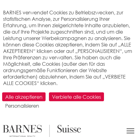
Cookie-Einstellungen
BARNES verwendet Cookies zu Betriebszwecken, zur
statistischen Analyse, zur Personalisierung Ihrer
Erfahrung, um Ihnen zielgerichtete Inhalte anzubieten,
die auf Ihre Projekte zugeschnitten sind, und um die
Leistung unserer Werbekampagnen zu analysieren. Sie
können diese Cookies akzeptieren, indem Sie auf „ALLE
AKZEPTIEREN“ klicken oder auf „PERSONALISIEREN“, um
Ihre Präferenzen zu verwalten. Sie haben auch die
Möglichkeit, alle Cookies (außer den für das
ordnungsgemäße Funktionieren der Website
erforderlichen) abzulehnen, indem Sie auf „VERBIETE
ALLE COOKIES“ klicken.
SUCHEN
Alle akzeptieren
Verbiete alle Cookies
Personalisieren
>
Immobilienpreis pro m2
>
Vaud
> 1562
Corcelles-près-Payerne
Was ist der Preis pro Quadratmeter für
eine Wohnung oder ein Haus in