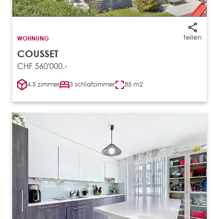
teilen
WOHNUNG
COUSSET
CHF 560'000.-
4.5 zimmer
3 schlafzimmer
85 m2