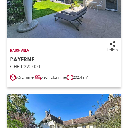
teilen
HAUS/VILLA
PAYERNE
CHF 1'290'000.-
6.5 zimmer
5 schlafzimmer
202.4 m²