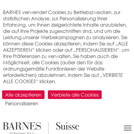
Cookie-Einstellungen
BARNES verwendet Cookies zu Betriebszwecken, zur
statistischen Analyse, zur Personalisierung Ihrer
Erfahrung, um Ihnen zielgerichtete Inhalte anzubieten,
die auf Ihre Projekte zugeschnitten sind, und um die
Leistung unserer Werbekampagnen zu analysieren. Sie
können diese Cookies akzeptieren, indem Sie auf „ALLE
AKZEPTIEREN“ klicken oder auf „PERSONALISIEREN“, um
Ihre Präferenzen zu verwalten. Sie haben auch die
Möglichkeit, alle Cookies (außer den für das
ordnungsgemäße Funktionieren der Website
erforderlichen) abzulehnen, indem Sie auf „VERBIETE
ALLE COOKIES“ klicken.
SUCHEN
Alle akzeptieren
Verbiete alle Cookies
Personalisieren
>
Immobilienpreis pro m2
>
Fribourg
> 1529 Cheiry
Was ist der Preis pro Quadratmeter für
eine Wohnung oder ein Haus in Cheiry
(1529) ? Immobilienbewertung.