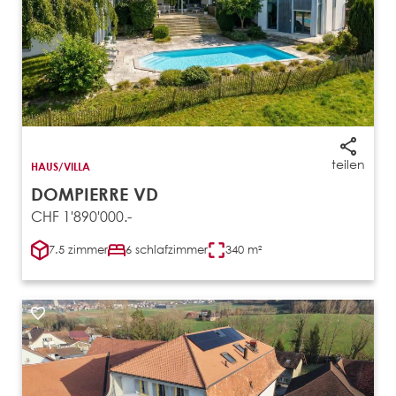
teilen
HAUS/VILLA
DOMPIERRE VD
CHF 1'890'000.-
7.5 zimmer
6 schlafzimmer
340 m²