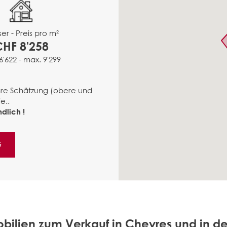
er - Preis pro m²
CHF 8'258
6'622 - max. 9'299
ähre Schätzung (obere und
e..
dlich !
G
bilien zum Verkauf in Cheyres und in 