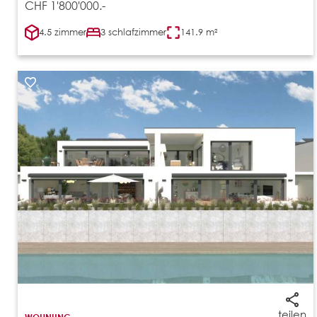
CHF 1'800'000.-
4.5 zimmer
3 schlafzimmer
141.9 m²
teilen
WOHNUNG