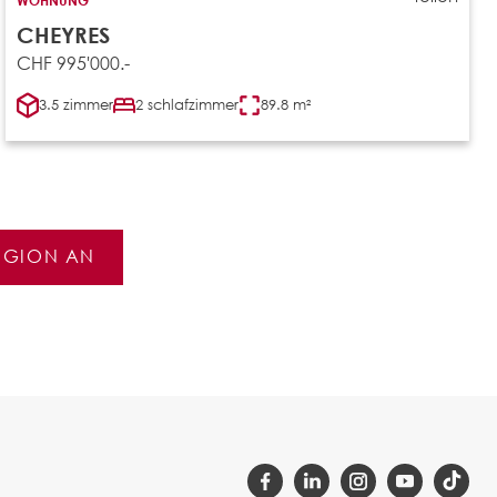
CHEYRES
CHF 995'000.-
3.5 zimmer
2 schlafzimmer
89.8 m²
REGION AN