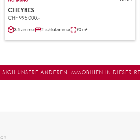
CHEYRES
CHF 995'000.-
3.5 zimmer
2 schlafzimmer
90 m²
E SICH UNSERE ANDEREN IMMOBILIEN IN DIESER 
ach