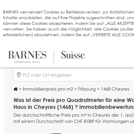
Cookie-Einstellungen
BARNES verwendet Cookies zu Betriebszwecken, zur statistischen A
Inhalte anzubieten, die auf Ihre Projekte zugeschnitten sind, 
können diese Cookies akzeptieren, indem Sie auf „ALLE AKZEPTI
verwalten. Sie haben auch die Möglichkeit, alle Cookies (auße
erforderlichen) abzulehnen, indem Sie auf „VERBIETE ALLE COOKI
>
Immobilienpreis pro m2
>
Fribourg
> 1468 Cheyres
Was ist der Preis pro Quadratmeter für eine 
Haus in Cheyres (1468) ? Immobilienbewertun
Der durchschnittliche Preis pro m² in Cheyres der 1. août
mit einem Durchschnitt von CHF 8'089 für Wohnungen un