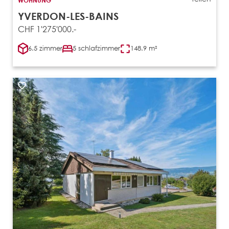
WOHNUNG
YVERDON-LES-BAINS
CHF 1'275'000.-
6.5 zimmer
5 schlafzimmer
148.9 m²