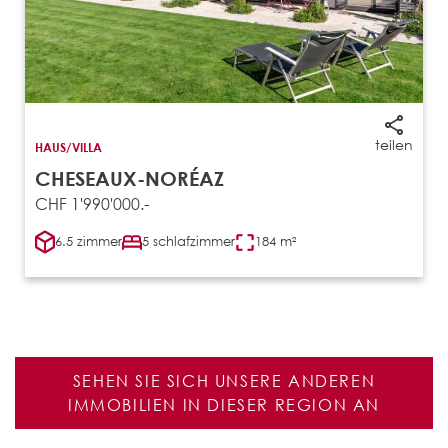
teilen
HAUS/VILLA
CHESEAUX-NORÉAZ
CHF 1'990'000.-
6.5 zimmer
5 schlafzimmer
184 m²
SEHEN SIE SICH UNSERE ANDEREN
IMMOBILIEN IN DIESER REGION AN