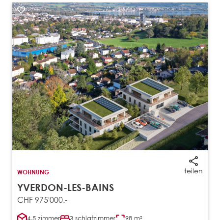
teilen
WOHNUNG
YVERDON-LES-BAINS
CHF 975'000.-
4.5 zimmer
3 schlafzimmer
98 m²