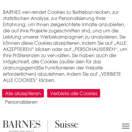
Cookie-Einstellungen
BARNES verwendet Cookies zu Betriebszwecken, zur
statistischen Analyse, zur Personalisierung Ihrer
Erfahrung, um Ihnen zielgerichtete Inhalte anzubieten,
die auf Ihre Projekte zugeschnitten sind, und um die
Leistung unserer Werbekampagnen zu analysieren. Sie
können diese Cookies akzeptieren, indem Sie auf „ALLE
AKZEPTIEREN“ klicken oder auf „PERSONALISIEREN“, um
Ihre Präferenzen zu verwalten. Sie haben auch die
Möglichkeit, alle Cookies (außer den für das
ordnungsgemäße Funktionieren der Website
erforderlichen) abzulehnen, indem Sie auf „VERBIETE
ALLE COOKIES“ klicken.
SUCHEN
Alle akzeptieren
Verbiete alle Cookies
Personalisieren
>
Immobilienpreis pro m2
>
Vaud
> 1405 Pomy
Was ist der Preis pro Quadratmeter für
eine Wohnung oder ein Haus in Pomy
(1405) ? Immobilienbewertung.