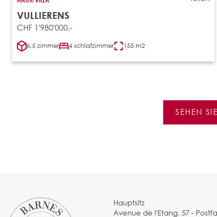
VULLIERENS
CHF 1'980'000.-
6.5 zimmer
4 schlafzimmer
155 m2
SEHEN SI
Hauptsitz
Avenue de l'Etang, 57 - Postf