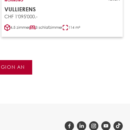
VULLIERENS
CHF 1'095'000.-
4.5 zimmer
3 schlafzimmer
114 m²
REGION AN