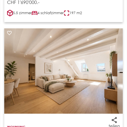
CHF 1'690'000.-
5.5 zimmer
4 schlafzimmer
197 m2
teilen
WOHNUNG