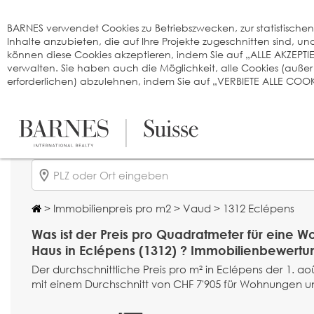
Cookie-Einstellungen
BARNES verwendet Cookies zu Betriebszwecken, zur statistischen A
Inhalte anzubieten, die auf Ihre Projekte zugeschnitten sind, 
können diese Cookies akzeptieren, indem Sie auf „ALLE AKZEPTI
verwalten. Sie haben auch die Möglichkeit, alle Cookies (auße
erforderlichen) abzulehnen, indem Sie auf „VERBIETE ALLE COOKI
>
Immobilienpreis pro m2
>
Vaud
> 1312 Eclépens
Was ist der Preis pro Quadratmeter für eine 
Haus in Eclépens (1312) ? Immobilienbewertu
Der durchschnittliche Preis pro m² in Eclépens der 1. aoû
mit einem Durchschnitt von CHF 7'905 für Wohnungen un