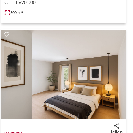
CHF 1'620'000.-
300 m²
teilen
WOHNUNG