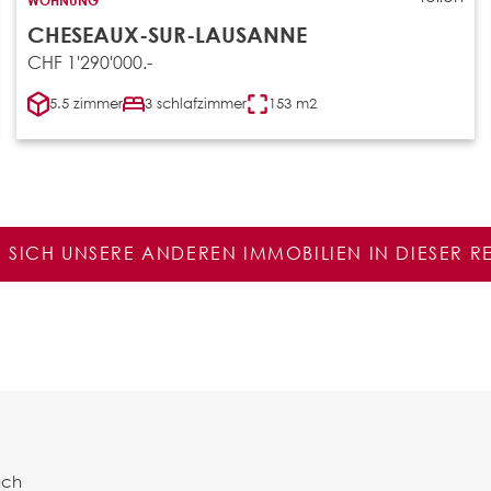
CHESEAUX-SUR-LAUSANNE
CHF 1'290'000.-
5.5 zimmer
3 schlafzimmer
153 m2
E SICH UNSERE ANDEREN IMMOBILIEN IN DIESER 
ach