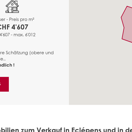
er - Preis pro m²
CHF 4'607
4'607 - max. 6'012
ähre Schätzung (obere und
e..
dlich !
G
bilien zum Verkauf in Eclépens und in 