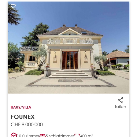
teilen
HAUS/VILLA
FOUNEX
CHF 9'000'000.-
10.0 zimmer
5 schlafzimmer
400 m²