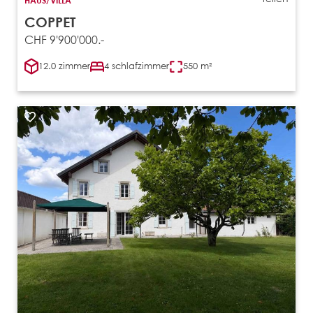
HAUS/VILLA
COPPET
CHF 9'900'000.-
12.0 zimmer
4 schlafzimmer
550 m²