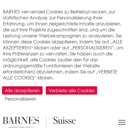
Cookie-Einstellungen
BARNES verwendet Cookies zu Betriebszwecken, zur
statistischen Analyse, zur Personalisierung Ihrer
Erfahrung, um Ihnen zielgerichtete Inhalte anzubieten,
die auf Ihre Projekte zugeschnitten sind, und um die
Leistung unserer Werbekampagnen zu analysieren. Sie
können diese Cookies akzeptieren, indem Sie auf „ALLE
AKZEPTIEREN“ klicken oder auf „PERSONALISIEREN“, um
Ihre Präferenzen zu verwalten. Sie haben auch die
Möglichkeit, alle Cookies (außer den für das
ordnungsgemäße Funktionieren der Website
erforderlichen) abzulehnen, indem Sie auf „VERBIETE
ALLE COOKIES“ klicken.
SUCHEN
Alle akzeptieren
Verbiete alle Cookies
Personalisieren
>
Immobilienpreis pro m2
>
Vaud
> 1297 Founex
Was ist der Preis pro Quadratmeter für
eine Wohnung oder ein Haus in Founex
(1297) ? Immobilienbewertung.