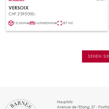
VERSOIX
CHF 2'395'000.-
7.0 zimmer
3 schlafzimmer
257 m2
SEHEN SI
Hauptsitz
Avenue de l'Etang, 57 - Postf