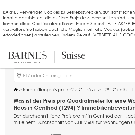
Cookie-Einstellungen
BARNES verwendet Cookies zu Betriebszwecken, zur statistischen A
Inhalte anzubieten, die auf Ihre Projekte zugeschnitten sind, 
können diese Cookies akzeptieren, indem Sie auf „ALLE AKZEPTI
verwalten. Sie haben auch die Möglichkeit, alle Cookies (auße
erforderlichen) abzulehnen, indem Sie auf „VERBIETE ALLE COOKI
>
Immobilienpreis pro m2
>
Genève
> 1294 Genthod
Was ist der Preis pro Quadratmeter für eine 
Haus in Genthod (1294) ? Immobilienbewertu
Der durchschnittliche Preis pro m² in Genthod der 1. aoû
mit einem Durchschnitt von CHF 9'601 für Wohnungen un