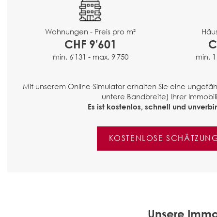
Häus
Wohnungen - Preis pro m²
C
CHF 9'601
min. 1
min. 6'131 - max. 9'750
Mit unserem Online-Simulator erhalten Sie eine ungef
untere Bandbreite) Ihrer Immobili
Es ist kostenlos, schnell und unverbin
KOSTENLOSE SCHÄTZUN
Unsere Immo