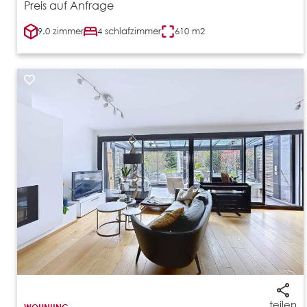
Preis auf Anfrage
9.0 zimmer
4 schlafzimmer
610 m2
teilen
WOHNUNG