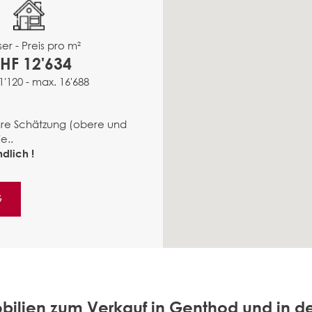
er - Preis pro m²
HF 12'634
1'120 - max. 16'688
ähre Schätzung (obere und
e..
dlich !
G
bilien zum Verkauf in Genthod und in 