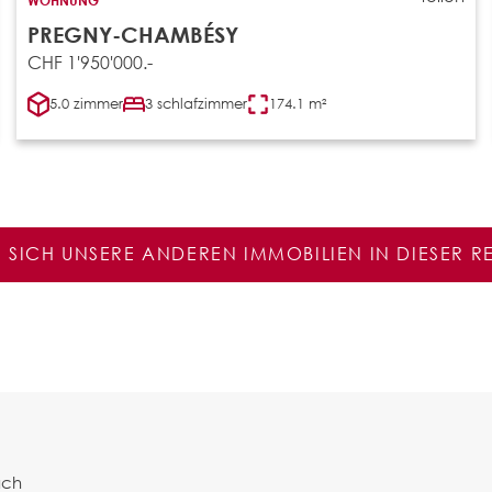
PREGNY-CHAMBÉSY
CHF 1'950'000.-
5.0 zimmer
3 schlafzimmer
174.1 m²
E SICH UNSERE ANDEREN IMMOBILIEN IN DIESER 
ach