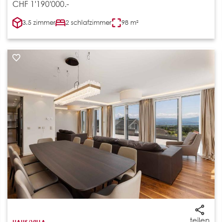
CHF 1'190'000.-
3.5 zimmer
2 schlafzimmer
98 m²
teilen
HAUS/VILLA