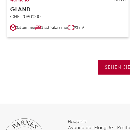
GLAND
CHF 1'090'000.-
3.5 zimmer
2 schlafzimmer
93 m²
SEHEN SI
Hauptsitz
Avenue de l'Etang, 57 - Postf