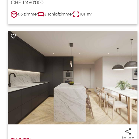
CHF 1'460'000.-
4.5 zimmer
3 schlafzimmer
101 m²
teilen
WOHNUNG