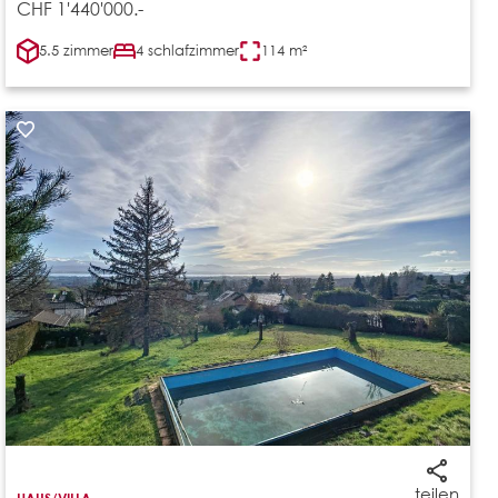
CHF 1'440'000.-
5.5 zimmer
4 schlafzimmer
114 m²
teilen
HAUS/VILLA