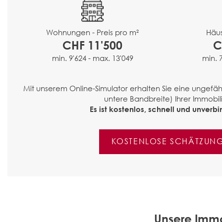
Häus
Wohnungen - Preis pro m²
C
CHF 11'500
min. 
min. 9'624 - max. 13'049
Mit unserem Online-Simulator erhalten Sie eine ungef
untere Bandbreite) Ihrer Immobili
Es ist kostenlos, schnell und unverbin
KOSTENLOSE SCHÄTZUN
Unsere Immo