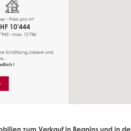
er - Preis pro m²
HF 10'444
7'943 - max. 12'786
ähre Schätzung (obere und
e..
dlich !
G
bilien zum Verkauf in Begnins und in 