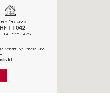
er - Preis pro m²
HF 11'042
0'384 - max. 14'269
ähre Schätzung (obere und
e..
dlich !
G