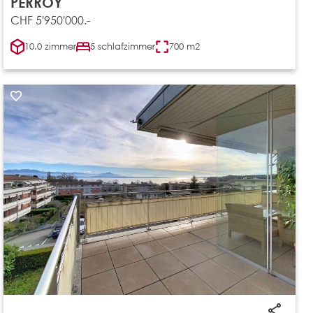
PERROY
CHF 5'950'000.-
10.0 zimmer
5 schlafzimmer
700 m2