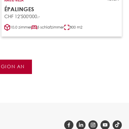
ÉPALINGES
CHF 12'500'000.-
10.0 zimmer
5 schlafzimmer
800 m2
REGION AN