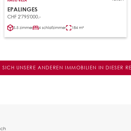
EPALINGES
CHF 2'795'000.-
5.5 zimmer
4 schlafzimmer
184 m²
E SICH UNSERE ANDEREN IMMOBILIEN IN DIESER 
ach