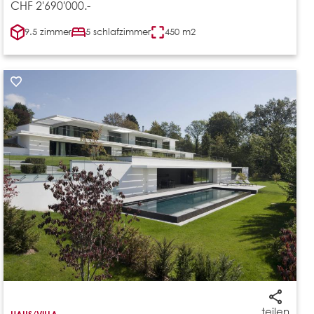
CHF 2'690'000.-
9.5 zimmer
5 schlafzimmer
450 m2
teilen
HAUS/VILLA