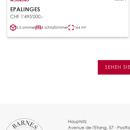
EPALINGES
CHF 1'495'000.-
5.5 zimmer
4 schlafzimmer
164 m²
SEHEN SI
Hauptsitz
Avenue de l'Etang, 57 - Postf