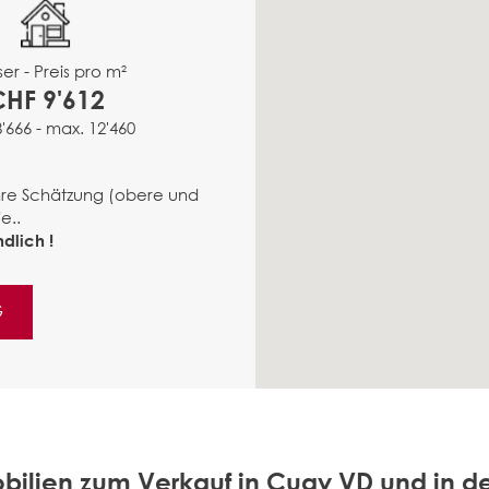
er - Preis pro m²
CHF 9'612
8'666 - max. 12'460
ähre Schätzung (obere und
e..
dlich !
G
bilien zum Verkauf in Cugy VD und in 