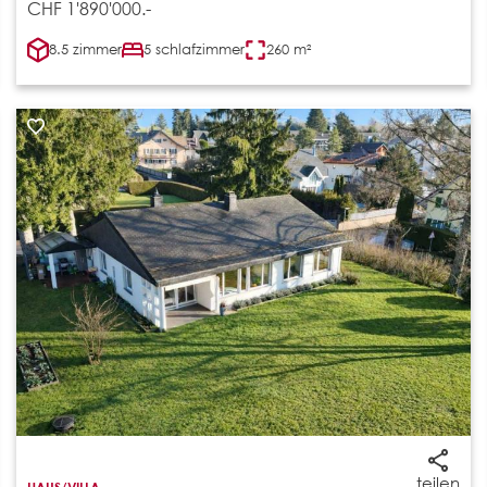
CHF 1'890'000.-
8.5 zimmer
5 schlafzimmer
260 m²
teilen
HAUS/VILLA