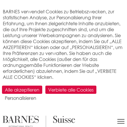
Cookie-Einstellungen
BARNES verwendet Cookies zu Betriebszwecken, zur
statistischen Analyse, zur Personalisierung Ihrer
Erfahrung, um Ihnen zielgerichtete Inhalte anzubieten,
die auf Ihre Projekte zugeschnitten sind, und um die
Leistung unserer Werbekampagnen zu analysieren. Sie
können diese Cookies akzeptieren, indem Sie auf „ALLE
AKZEPTIEREN“ klicken oder auf „PERSONALISIEREN“, um
Ihre Präferenzen zu verwalten. Sie haben auch die
Möglichkeit, alle Cookies (außer den für das
ordnungsgemäße Funktionieren der Website
erforderlichen) abzulehnen, indem Sie auf „VERBIETE
ALLE COOKIES“ klicken.
SUCHEN
Alle akzeptieren
Verbiete alle Cookies
Personalisieren
>
Immobilienpreis pro m2
>
Vaud
> 1041
Dommartin
Was ist der Preis pro Quadratmeter für
eine Wohnung oder ein Haus in