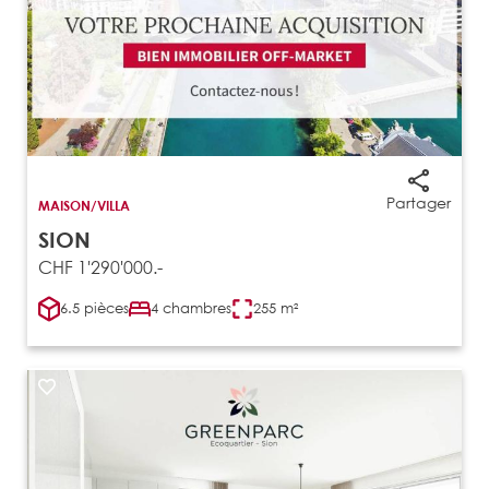
Partager
MAISON/VILLA
SION
CHF 1'290'000.-
6.5 pièces
4 chambres
255 m²