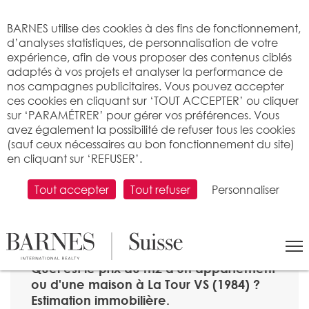
Bienvenue sur BARNES
BARNES utilise des cookies à des fins de fonctionnement,
d’analyses statistiques, de personnalisation de votre
expérience, afin de vous proposer des contenus ciblés
adaptés à vos projets et analyser la performance de
nos campagnes publicitaires. Vous pouvez accepter
ces cookies en cliquant sur ‘TOUT ACCEPTER’ ou cliquer
sur ‘PARAMÉTRER’ pour gérer vos préférences. Vous
avez également la possibilité de refuser tous les cookies
(sauf ceux nécessaires au bon fonctionnement du site)
en cliquant sur ‘REFUSER’.
Tout accepter
Tout refuser
Personnaliser
RECHERCHER
>
Prix immobilier par m2
>
Valais
> 1984 La Tour VS
Quel est le prix au m2 d'un appartement
ou d'une maison à La Tour VS (1984) ?
Estimation immobilière.