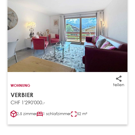
‹
›
teilen
WOHNUNG
VERBIER
CHF 1'290'000.-
2.5 zimmer
1 schlafzimmer
52 m²