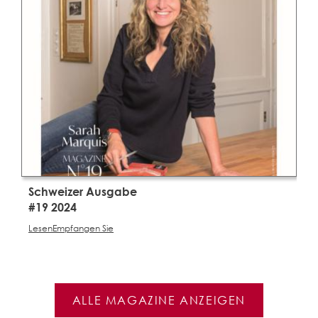
Schweizer Ausgabe
S
#19 2024
#
Lesen
Empfangen Sie
L
ALLE MAGAZINE ANZEIGEN