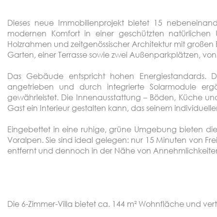
Dieses neue Immobilienprojekt bietet 15 nebeneinand
modernen Komfort in einer geschützten natürlichen
Holzrahmen und zeitgenössischer Architektur mit großen Er
Garten, einer Terrasse sowie zwei Außenparkplätzen, von
Das Gebäude entspricht hohen Energiestandards.
angetrieben und durch integrierte Solarmodule ergä
gewährleistet. Die Innenausstattung – Böden, Küche und
Gast ein Interieur gestalten kann, das seinem individuellen 
Eingebettet in eine ruhige, grüne Umgebung bieten die
Voralpen. Sie sind ideal gelegen: nur 15 Minuten von F
entfernt und dennoch in der Nähe von Annehmlichkeiten 
Die 6-Zimmer-Villa bietet ca. 144 m² Wohnfläche und verte