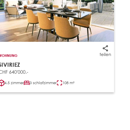
teilen
WOHNUNG
SIVIRIEZ
CHF 640'000.-
4.5 zimmer
3 schlafzimmer
108 m²