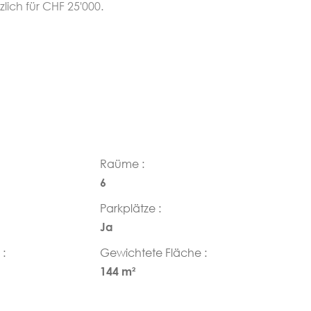
lich für CHF 25'000.
Raüme :
6
Parkplätze :
Ja
:
Gewichtete Fläche :
144 m²