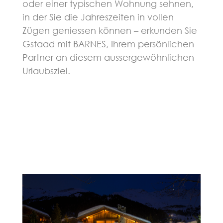
oder einer typischen Wohnung sehnen,
in der Sie die Jahreszeiten in vollen
Zügen geniessen können – erkunden Sie
Gstaad mit BARNES, Ihrem persönlichen
Partner an diesem aussergewöhnlichen
Urlaubsziel.