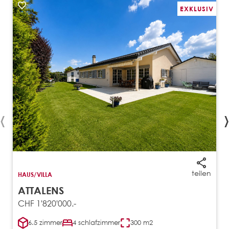
EXKLUSIV
‹
›
teilen
HAUS/VILLA
ATTALENS
CHF 1'820'000.-
6.5 zimmer
4 schlafzimmer
300 m2