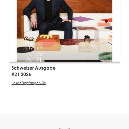
Schweizer Ausgabe
S
#21 2026
#
Lesen
Empfangen Sie
L