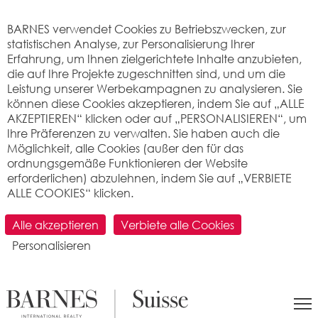
Cookie-Einstellungen
BARNES verwendet Cookies zu Betriebszwecken, zur
statistischen Analyse, zur Personalisierung Ihrer
Erfahrung, um Ihnen zielgerichtete Inhalte anzubieten,
die auf Ihre Projekte zugeschnitten sind, und um die
Leistung unserer Werbekampagnen zu analysieren. Sie
können diese Cookies akzeptieren, indem Sie auf „ALLE
AKZEPTIEREN“ klicken oder auf „PERSONALISIEREN“, um
Suchen Sie eine
Ihre Präferenzen zu verwalten. Sie haben auch die
Möglichkeit, alle Cookies (außer den für das
Immobilie zum Verkauf in
ordnungsgemäße Funktionieren der Website
erforderlichen) abzulehnen, indem Sie auf „VERBIETE
unseren BARNES Schweiz
ALLE COOKIES“ klicken.
Agenturen
Alle akzeptieren
Verbiete alle Cookies
Personalisieren